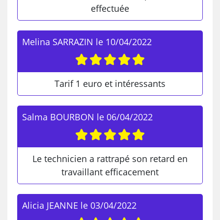
effectuée
Melina SARRAZIN
le
10/04/2022
Tarif 1 euro et intéressants
Salma BOURBON
le
06/04/2022
Le technicien a rattrapé son retard en
travaillant efficacement
Alicia JEANNE
le
03/04/2022