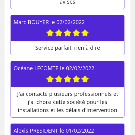
avisés
Marc BOUYER
le
02/02/2022
Service parfait, rien à dire
Océane LECOMTE
le
02/02/2022
J'ai contacté plusieurs professionnels et
j'ai choisi cette société pour les
installations et les délais d'intervention
Alexis PRESIDENT
le
01/02/2022